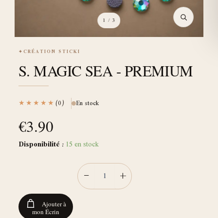
1
/ 3
✦
CRÉATION STICKI
S. MAGIC SEA - PREMIUM
★★★★★
(0)
En stock
€
3.90
Disponibilité :
15 en stock
−
+
Ajouter à
mon Écrin