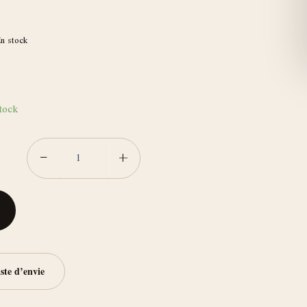
ULTRAFIX
n stock
tock
−
+