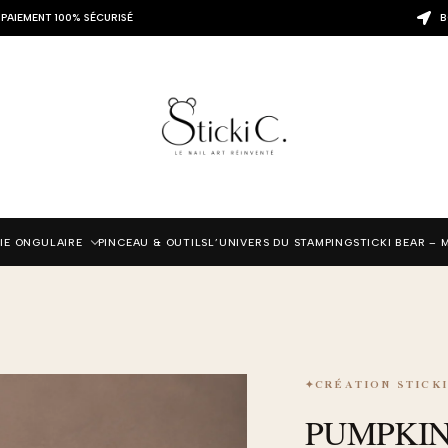
PAIEMENT 100% SÉCURISÉ
B
IE ONGULAIRE
PINCEAU & OUTILS
L’UNIVERS DU STAMPING
STICKI BEAR – 
✦
CRÉATION STICKI
PUMPKIN