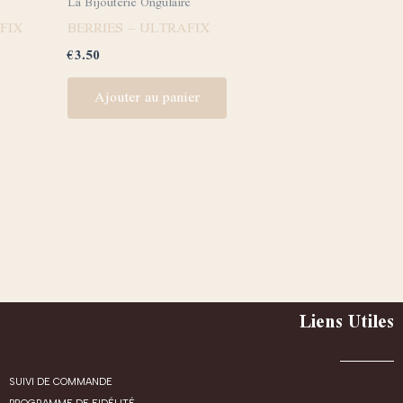
La Bijouterie Ongulaire
FIX
BERRIES – ULTRAFIX
€
3.50
Ajouter au panier
Liens Utiles
SUIVI DE COMMANDE