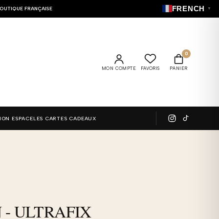
FRENCH
OUTIQUE FRANÇAISE
▼
0
MON COMPTE
FAVORIS
PANIER
MON ESPACE
LES CARTES CADEAUX
quantité
de
PUMPKIN
 - ULTRAFIX
-