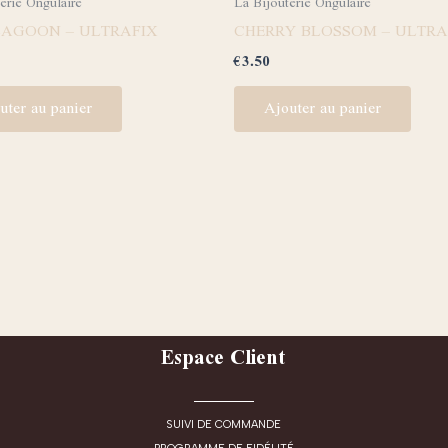
erie Ongulaire
La Bijouterie Ongulaire
LAGOON – ULTRAFIX
CHERRY BLOSSOM – ULTRA
€
3.50
uter au panier
Ajouter au panier
Espace Client
SUIVI DE COMMANDE