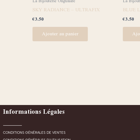
La Bijouterie Ongulaire
La Bijout
SKY RADIANCE – ULTRAFIX
BLUE 
€
3.50
€
3.50
Ajouter au panier
Ajo
Informations Légales
CONDITIONS GÉNÉRALES DE VENTES