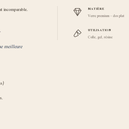
at incomparable.
MATIÈRE
Verre premium – dos plat
.
UTILISATION
Colle, gel, résine
ne meilleure
ss)
s.