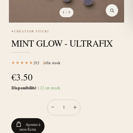
1
/ 3
✦
CRÉATION STICKI
MINT GLOW - ULTRAFIX
★★★★★
(0)
En stock
€
3.50
Disponibilité :
12 en stock
−
+
Ajouter à
mon Écrin