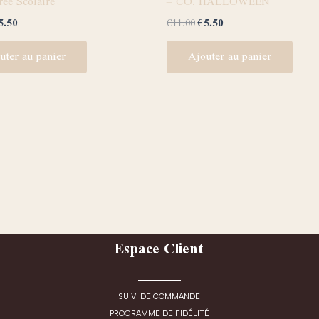
rée Scolaire
– CO. HALLOWEEN
5.50
€
11.00
€
5.50
uter au panier
Ajouter au panier
Espace Client
SUIVI DE COMMANDE
PROGRAMME DE FIDÉLITÉ