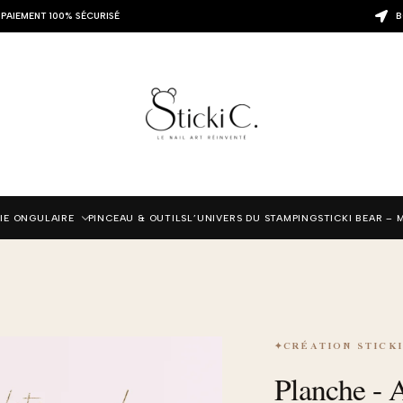
PAIEMENT 100% SÉCURISÉ
B
IE ONGULAIRE
PINCEAU & OUTILS
L’UNIVERS DU STAMPING
STICKI BEAR – 
Le
✦
CRÉATION STICKI
prix
Planche - 