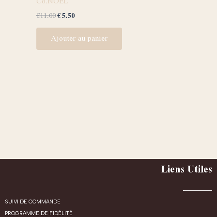
Co.NOEL
€
11.00
€
5.50
Ajouter au panier
Liens Utiles
SUIVI DE COMMANDE
PROGRAMME DE FIDÉLITÉ