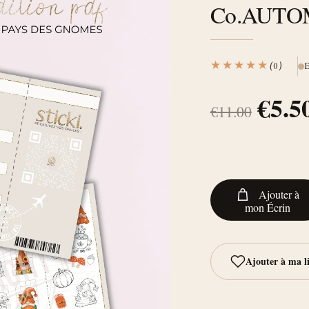
initia
Co.AUT
était 
€11.
★★★★★
(0)
E
€
5.5
€
11.00
Ajouter à
mon Écrin