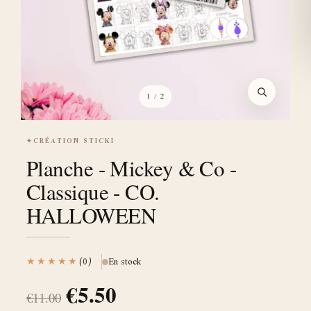
1
/ 2
✦
CRÉATION STICKI
Planche - Mickey & Co -
Classique - CO.
HALLOWEEN
★★★★★
(0)
En stock
€
5.50
€
11.00