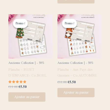
Le
Le
Le
Le
prix
prix
prix
prix
Promo !
Promo !
Promo !
Promo !
initial
actuel
initial
actuel
était :
est :
était :
est :
€11.00.
€5.50.
€11.00.
€5.50.
Ancienne Collection | - 50%
Ancienne Collection | - 50%
Planche – SUJET
Planche – Aux Pays des
D’ENFANCE- Co.NOEL
Gnomes – Co.AUTOMNE
€
11.00
€
5.50
€
11.00
€
5.50
Note
5.00
Ajouter au panier
sur 5
Ajouter au panier