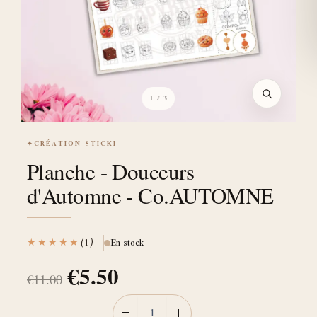
1
/ 3
✦
CRÉATION STICKI
Planche - Douceurs
d'Automne - Co.AUTOMNE
★★★★★
(1)
En stock
€
5.50
€
11.00
−
+