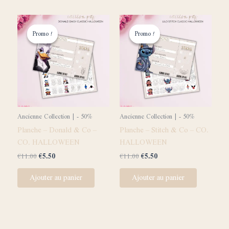
Le
Le
Le
Le
prix
prix
prix
prix
Promo !
Promo !
Promo !
Promo !
initial
actuel
initial
actuel
était :
est :
était :
est :
€11.00.
€5.50.
€11.00.
€5.50.
Ancienne Collection | - 50%
Ancienne Collection | - 50%
Planche – Donald & Co –
Planche – Stitch & Co – CO.
CO. HALLOWEEN
HALLOWEEN
€
11.00
€
5.50
€
11.00
€
5.50
Ajouter au panier
Ajouter au panier