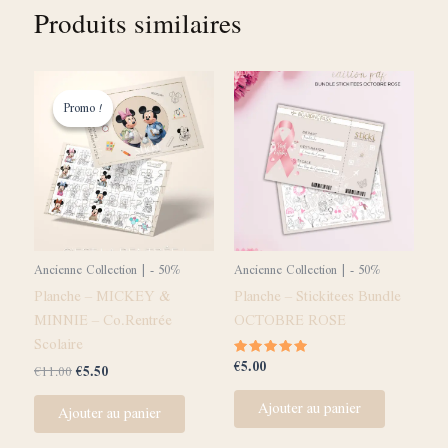
Produits similaires
Le
Le
prix
prix
Promo !
Promo !
initial
actuel
était :
est :
€11.00.
€5.50.
Ancienne Collection | - 50%
Ancienne Collection | - 50%
Planche – MICKEY &
Planche – Stickitees Bundle
MINNIE – Co.Rentrée
OCTOBRE ROSE
Scolaire
€
5.00
Note
€
11.00
€
5.50
5.00
sur 5
Ajouter au panier
Ajouter au panier