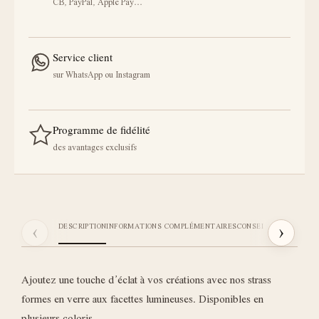
CB, PayPal, Apple Pay…
Service client
sur WhatsApp ou Instagram
Programme de fidélité
des avantages exclusifs
‹
›
DESCRIPTION
INFORMATIONS COMPLÉMENTAIRES
CONSEILS STICKI
AVIS
Ajoutez une touche d’éclat à vos créations avec nos strass
formes en verre aux facettes lumineuses. Disponibles en