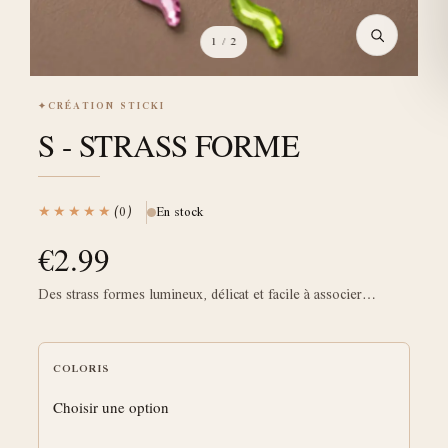
1
/ 2
✦
CRÉATION STICKI
S - STRASS FORME
★★★★★
(0)
En stock
€
2.99
Des strass formes lumineux, délicat et facile à associer…
COLORIS