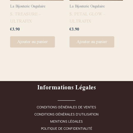
La Bijouterie Ongulaire
La Bijouterie Ongulaire
S. TREASURE –
S. PETAL GLOW –
ULTRAFIX
ULTRAFIX
€
3.90
€
3.90
Ajouter au panier
Ajouter au panier
Informations Légales
CONDITIONS GÉNÉRALES DE VENTES
CONDITIONS GÉNÉRALES D'UTILISATION
MENTIONS LÉGALES
POLITIQUE DE CONFIDENTIALITÉ