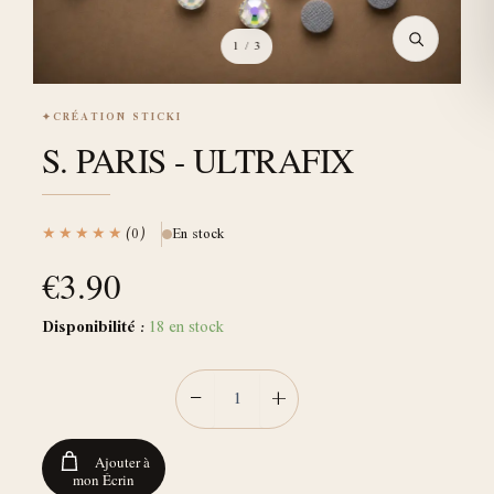
1
/ 3
✦
CRÉATION STICKI
S. PARIS - ULTRAFIX
★★★★★
(0)
En stock
€
3.90
Disponibilité :
18 en stock
−
+
Ajouter à
mon Écrin