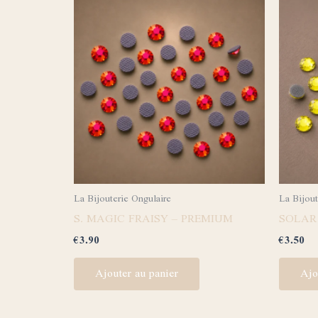
La Bijouterie Ongulaire
La Bijout
S. MAGIC FRAISY – PREMIUM
SOLAR
€
3.90
€
3.50
Ajouter au panier
Ajo