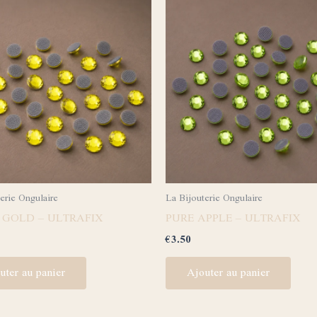
erie Ongulaire
La Bijouterie Ongulaire
 GOLD – ULTRAFIX
PURE APPLE – ULTRAFIX
€
3.50
uter au panier
Ajouter au panier