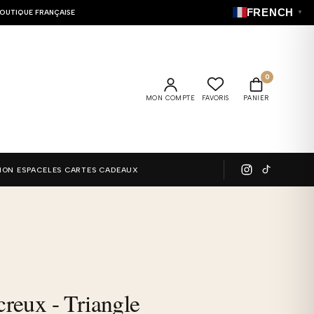
FRENCH
OUTIQUE FRANÇAISE
▼
0
MON COMPTE
FAVORIS
PANIER
MON ESPACE
LES CARTES CADEAUX
reux - Triangle