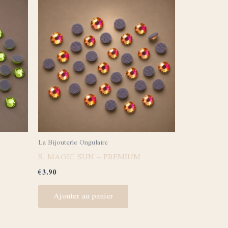
La Bijouterie Ongulaire
S. MAGIC SUN – PREMIUM
€
3.90
Ajouter au panier