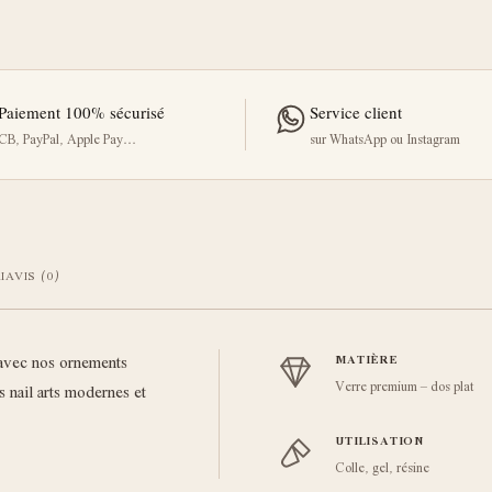
Paiement 100% sécurisé
Service client
CB, PayPal, Apple Pay…
sur WhatsApp ou Instagram
I
AVIS (0)
 avec nos ornements
MATIÈRE
Verre premium – dos plat
es nail arts modernes et
UTILISATION
Colle, gel, résine