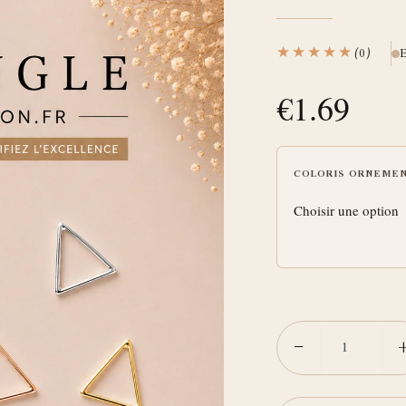
-
Triangle
★★★★★
(0)
E
€
1.69
COLORIS ORNEME
−