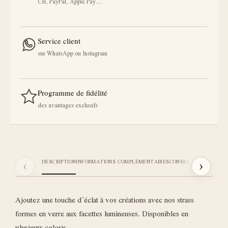
CB, PayPal, Apple Pay…
Service client
sur WhatsApp ou Instagram
Programme de fidélité
des avantages exclusifs
‹
›
DESCRIPTION
INFORMATIONS COMPLÉMENTAIRES
CONSEILS STICKI
AVIS
Ajoutez une touche d’éclat à vos créations avec nos strass
formes en verre aux facettes lumineuses. Disponibles en