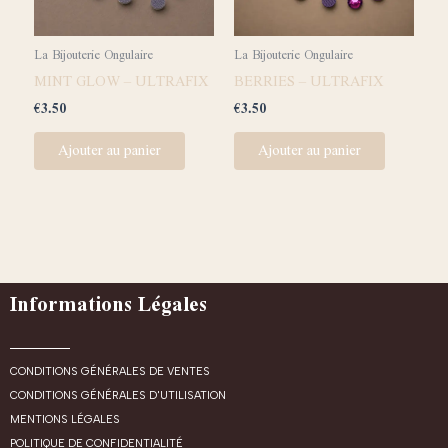
La Bijouterie Ongulaire
La Bijouterie Ongulaire
MINT GLOW – ULTRAFIX
BERRIES – ULTRAFIX
€
3.50
€
3.50
Ajouter au panier
Ajouter au panier
Informations Légales
CONDITIONS GÉNÉRALES DE VENTES
CONDITIONS GÉNÉRALES D'UTILISATION
MENTIONS LÉGALES
POLITIQUE DE CONFIDENTIALITÉ