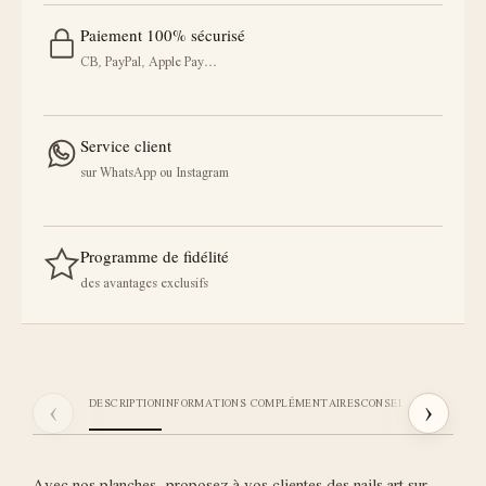
Paiement 100% sécurisé
CB, PayPal, Apple Pay…
Service client
sur WhatsApp ou Instagram
Programme de fidélité
des avantages exclusifs
‹
›
DESCRIPTION
INFORMATIONS COMPLÉMENTAIRES
CONSEILS STICKI
AVIS