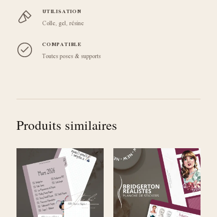
UTILISATION
Colle, gel, résine
COMPATIBLE
Toutes poses & supports
Produits similaires
Plage
Ce
Ce
de
produit
produit
prix :
a
a
€9.99
à
plusieurs
plusieurs
€11.49
variations.
variations
Les
Les