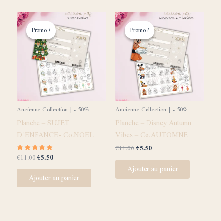
Le
Le
Le
Le
prix
prix
prix
prix
Promo !
Promo !
Promo !
Promo !
initial
actuel
initial
actuel
était :
est :
était :
est :
€11.00.
€5.50.
€11.00.
€5.50.
Ancienne Collection | - 50%
Ancienne Collection | - 50%
Planche – SUJET
Planche – Disney Autumn
D’ENFANCE- Co.NOEL
Vibes – Co.AUTOMNE
€
11.00
€
5.50
€
11.00
€
5.50
Note
5.00
Ajouter au panier
sur 5
Ajouter au panier