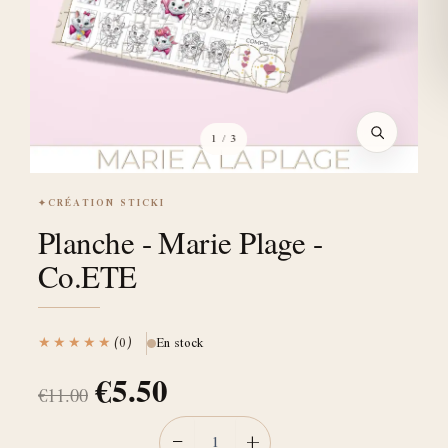
1
/ 3
✦
CRÉATION STICKI
Planche - Marie Plage -
Co.ETE
★★★★★
(0)
En stock
€
5.50
€
11.00
−
+