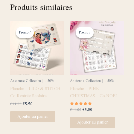
Produits similaires
Le
Le
Le
Le
prix
prix
prix
prix
Promo !
Promo !
Promo !
Promo !
initial
actuel
initial
actuel
était :
est :
était :
est :
€11.00.
€5.50.
€11.00.
€5.50.
Ancienne Collection | - 50%
Ancienne Collection | - 50%
Planche – LILO & STITCH –
Planche – PINK
Co.Rentrée Scolaire
CHRISTMAS – Co.NOEL
€
11.00
€
5.50
€
11.00
€
5.50
Note
5.00
Ajouter au panier
sur 5
Ajouter au panier