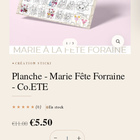
1
/ 3
✦
CRÉATION STICKI
Planche - Marie Fête Forraine
- Co.ETE
★★★★★
(0)
En stock
€
5.50
€
11.00
−
+