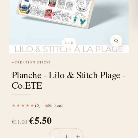
1
/ 3
✦
CRÉATION STICKI
Planche - Lilo & Stitch Plage -
Co.ETE
★★★★★
(0)
En stock
€
5.50
€
11.00
−
+