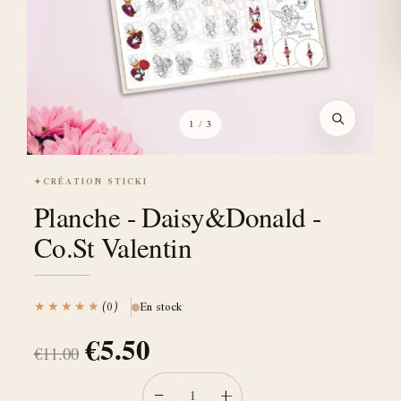
1
/ 3
✦
CRÉATION STICKI
Planche - Daisy&Donald -
Co.St Valentin
★★★★★
(0)
En stock
€
5.50
€
11.00
−
+