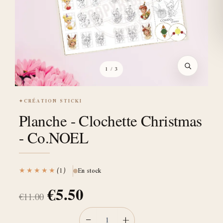
1
/ 3
✦
CRÉATION STICKI
Planche - Clochette Christmas
- Co.NOEL
★★★★★
(1)
En stock
€
5.50
€
11.00
−
+