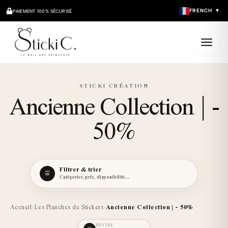
Aller
FRENCH
▼
PAIEMENT 100% SÉCURISÉ
au
contenu
Ouvrir
le
menu
STICKI CRÉATION
Ancienne Collection | -
50%
Filtrer & trier
☰
Catégories, prix, disponibilité…
Accueil
›
Les Planches de Stickers
›
Ancienne Collection | - 50%
DEVISE